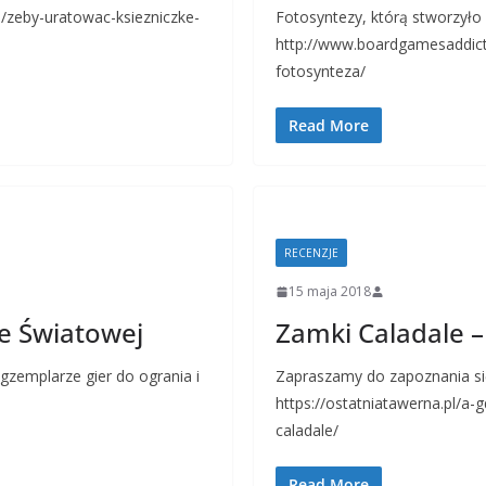
zeby-uratowac-ksiezniczke-
Fotosyntezy, którą stworzyło
http://www.boardgamesaddict
fotosynteza/
Read More
RECENZJE
15 maja 2018
e Światowej
Zamki Caladale –
gzemplarze gier do ogrania i
Zapraszamy do zapoznania si
https://ostatniatawerna.pl/a-
caladale/
Read More