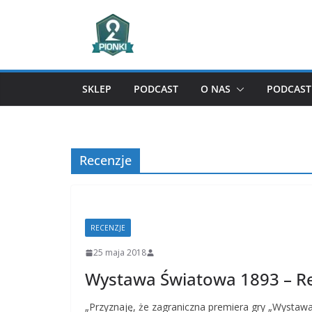
Przejdź
do
treści
SKLEP
PODCAST
O NAS
PODCAST 
Recenzje
RECENZJE
25 maja 2018
Wystawa Światowa 1893 – Re
„Przyznaję, że zagraniczna premiera gry „Wystawa 