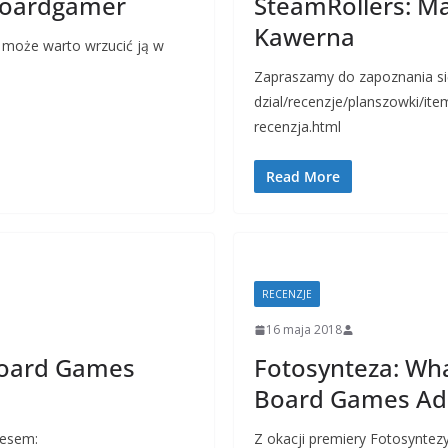
 Boardgamer
SteamRollers: M
Kawerna
o może warto wrzucić ją w
Zapraszamy do zapoznania się
dzial/recenzje/planszowki/it
recenzja.html
Read More
RECENZJE
16 maja 2018
Board Games
Fotosynteza: Wha
Board Games Add
resem:
Z okacji premiery Fotosyntezy 