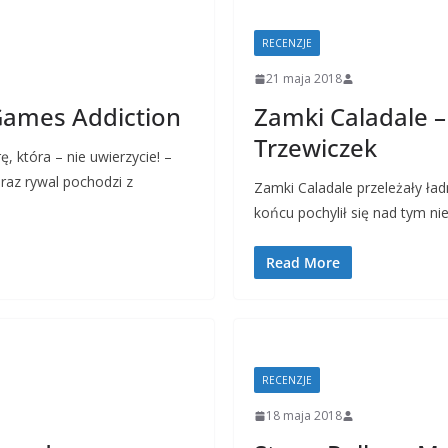
RECENZJE
21 maja 2018
Games Addiction
Zamki Caladale – 
Trzewiczek
 która – nie uwierzycie! –
eraz rywal pochodzi z
Zamki Caladale przeleżały ład
końcu pochylił się nad tym 
Read More
RECENZJE
18 maja 2018