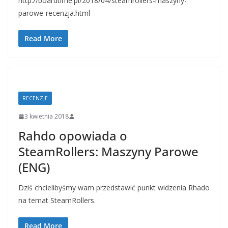
http://boardtime.pl/2018/04/steamrollers-maszyny-
parowe-recenzja.html
Read More
RECENZJE
3 kwietnia 2018
Rahdo opowiada o
SteamRollers: Maszyny Parowe
(ENG)
Dziś chcielibyśmy wam przedstawić punkt widzenia Rhado
na temat SteamRollers.
Read More