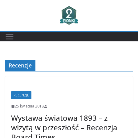
Przejdź
do
treści
Recenzje
RECENZJE
25 kwietnia 2018
Wystawa światowa 1893 – z
wizytą w przeszłość – Recenzja
Board Times