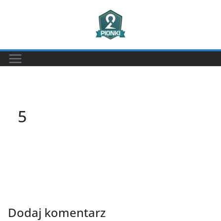
Przejdź
do
treści
5
Dodaj komentarz