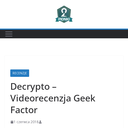
Przejdź
do
treści
RECENZJE
Decrypto –
Videorecenzja Geek
Factor
1 czerwca 2018