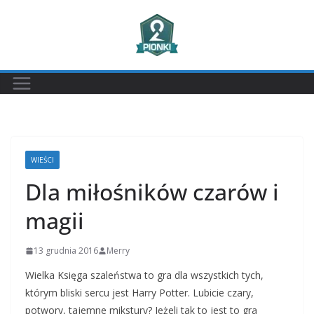
Przejdź
do
treści
WIEŚCI
Dla miłośników czarów i
magii
13 grudnia 2016
Merry
Wielka Księga szaleństwa to gra dla wszystkich tych,
którym bliski sercu jest Harry Potter. Lubicie czary,
potwory, tajemne mikstury? Jeżeli tak to jest to gra