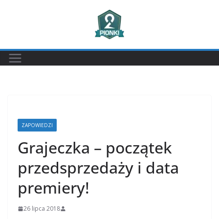
Przejdź
do
treści
ZAPOWIEDZI
Grajeczka – początek
przedsprzedaży i data
premiery!
26 lipca 2018