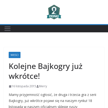
Przejdź
do
treści
WIEŚCI
Kolejne Bajkogry już
wkrótce!
16 listopada 2015
Merry
Mamy przyjemność ogłosić, że druga i trzecia gra z serii
Bajkogry, już wkrótce pojawi się na naszym rynku! 18
listopada w naszym oficjalnym sklepie ruszy