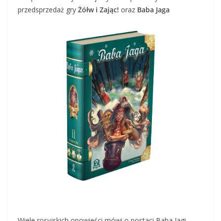
przedsprzedaż gry
Żółw i Zając!
oraz
Baba Jaga
Wiele rosyjskich opowieści mówi o postaci Baba Jagi,