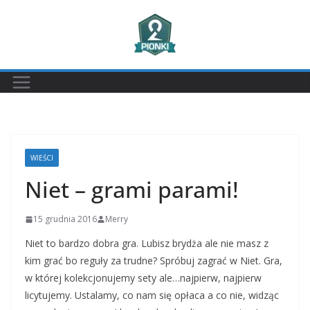
Przejdź
do
treści
WIEŚCI
Niet – grami parami!
15 grudnia 2016
Merry
Niet to bardzo dobra gra. Lubisz brydża ale nie masz z
kim grać bo reguły za trudne? Spróbuj zagrać w Niet. Gra,
w której kolekcjonujemy sety ale…najpierw, najpierw
licytujemy. Ustalamy, co nam się opłaca a co nie, widząc