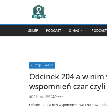
Przejdź
do
treści
SKLEP
PODCAST
O NAS
PODCAST 
AUDYCJA
WIEŚCI
Odcinek 204 a w nim w
wspomnień czar czyli
26 lutego 2020
Merry
Odcinek 204 a nim wspomnieniowo i na nowo Alh