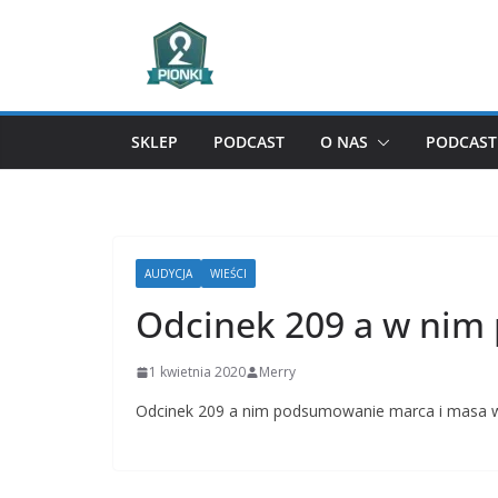
Przejdź
do
treści
SKLEP
PODCAST
O NAS
PODCAST 
AUDYCJA
WIEŚCI
Odcinek 209 a w ni
1 kwietnia 2020
Merry
Odcinek 209 a nim podsumowanie marca i masa wi