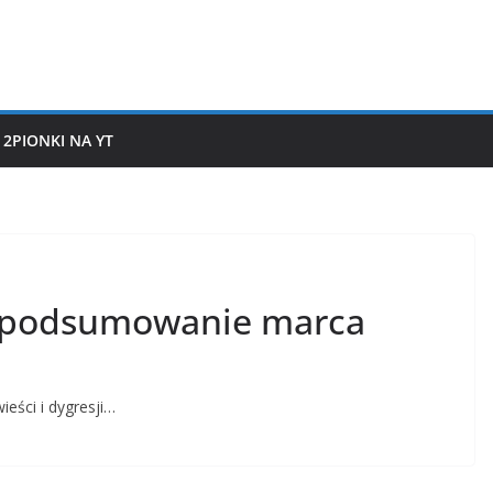
2PIONKI NA YT
m podsumowanie marca
eści i dygresji…