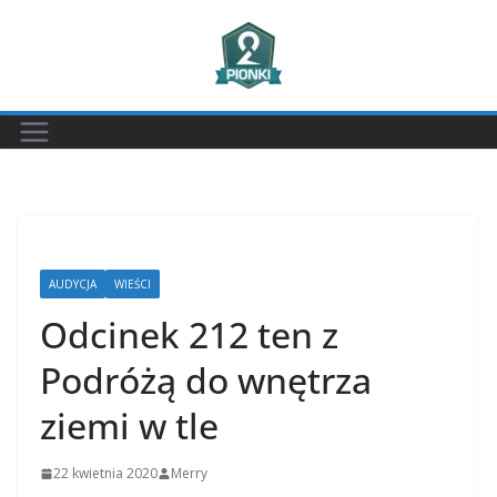
Przejdź
do
treści
AUDYCJA
WIEŚCI
Odcinek 212 ten z
Podróżą do wnętrza
ziemi w tle
22 kwietnia 2020
Merry