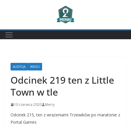
Przejdź
do
treści
AUDYCJA
WIEŚCI
Odcinek 219 ten z Little
Town w tle
10 czerwca 2020
Merry
Odcinek 215, ten z wrażeniami Trzewików po maratonie z
Portal Games