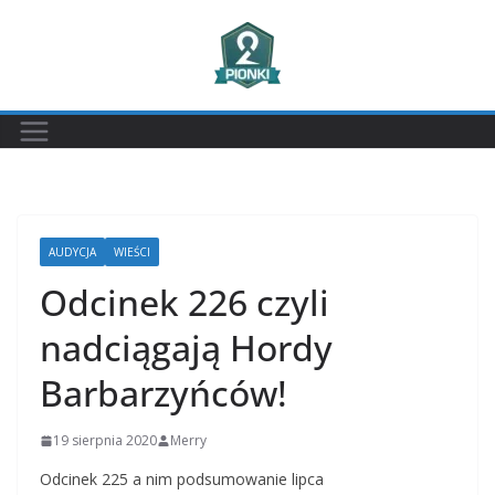
Przejdź
do
treści
AUDYCJA
WIEŚCI
Odcinek 226 czyli
nadciągają Hordy
Barbarzyńców!
19 sierpnia 2020
Merry
Odcinek 225 a nim podsumowanie lipca