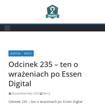
Przejdź
do
treści
AUDYCJA
WIEŚCI
Odcinek 235 – ten o
wrażeniach po Essen
Digital
28 października 2020
Merry
Odcinek 235 – ten o wrażeniach po Essen Digital