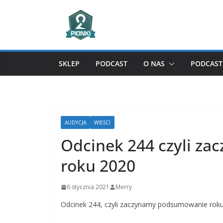
Przejdź
do
treści
SKLEP
PODCAST
O NAS
PODCAST 
AUDYCJA
WIEŚCI
Odcinek 244 czyli z
roku 2020
6 stycznia 2021
Merry
Odcinek 244, czyli zaczynamy podsumowanie roku 