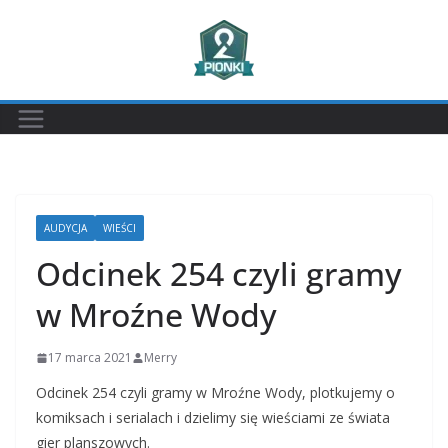
Przejdź
do
treści
AUDYCJA
WIEŚCI
Odcinek 254 czyli gramy
w Mroźne Wody
17 marca 2021
Merry
Odcinek 254 czyli gramy w Mroźne Wody, plotkujemy o
komiksach i serialach i dzielimy się wieściami ze świata
gier planszowych.