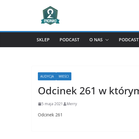
Przejdź
do
treści
SKLEP
PODCAST
O NAS
PODCAST 
AUDYCJA
WIEŚCI
Odcinek 261 w który
5 maja 2021
Merry
Odcinek 261