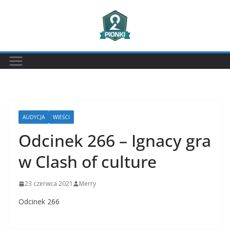
Przejdź
do
treści
AUDYCJA
WIEŚCI
Odcinek 266 – Ignacy gra
w Clash of culture
23 czerwca 2021
Merry
Odcinek 266