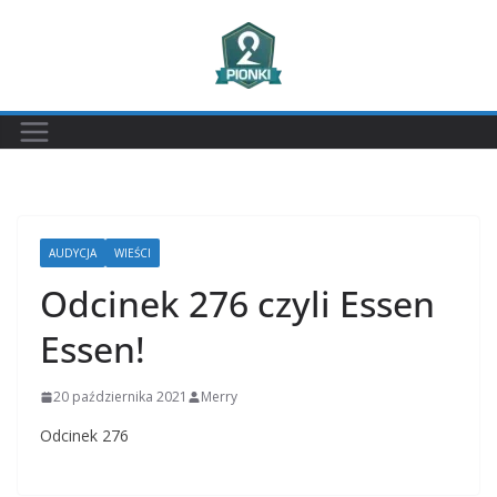
Przejdź
do
treści
AUDYCJA
WIEŚCI
Odcinek 276 czyli Essen
Essen!
20 października 2021
Merry
Odcinek 276