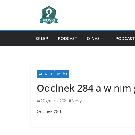
Przejdź
do
treści
SKLEP
PODCAST
O NAS
PODCAST 
AUDYCJA
WIEŚCI
Odcinek 284 a w nim 
22 grudnia 2021
Merry
Odcinek 284