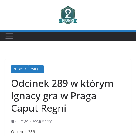
Przejdź
do
treści
AUDYCJA
WIEŚCI
Odcinek 289 w którym
Ignacy gra w Praga
Caput Regni
2 lutego 2022
Merry
Odcinek 289