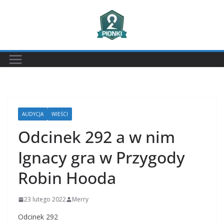
Przejdź
do
treści
AUDYCJA
WIEŚCI
Odcinek 292 a w nim
Ignacy gra w Przygody
Robin Hooda
23 lutego 2022
Merry
Odcinek 292