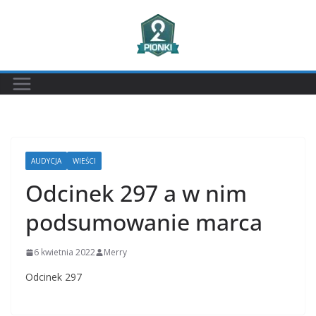
Przejdź
do
treści
AUDYCJA
WIEŚCI
Odcinek 297 a w nim
podsumowanie marca
6 kwietnia 2022
Merry
Odcinek 297