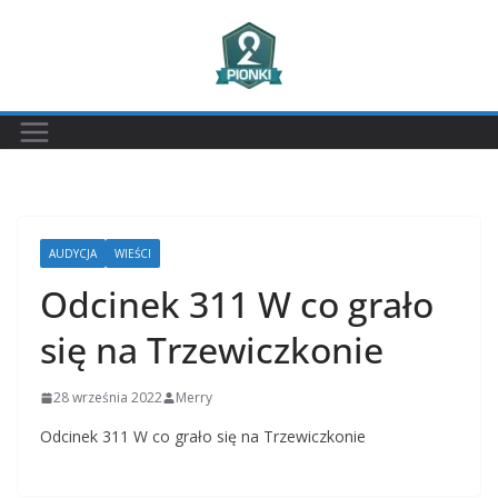
Przejdź
do
treści
AUDYCJA
WIEŚCI
Odcinek 311 W co grało
się na Trzewiczkonie
28 września 2022
Merry
Odcinek 311 W co grało się na Trzewiczkonie