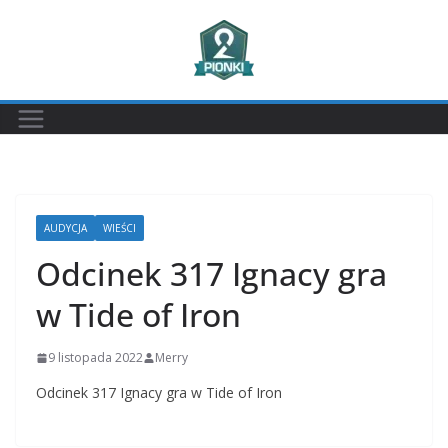
Przejdź
do
treści
AUDYCJA
WIEŚCI
Odcinek 317 Ignacy gra
w Tide of Iron
9 listopada 2022
Merry
Odcinek 317 Ignacy gra w Tide of Iron