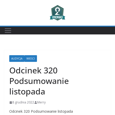
Przejdź
do
treści
AUDYCJA
WIEŚCI
Odcinek 320
Podsumowanie
listopada
8 grudnia 2022
Merry
Odcinek 320 Podsumowanie listopada