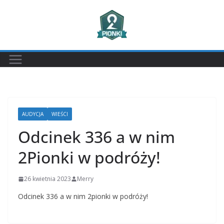
Przejdź
do
treści
AUDYCJA
WIEŚCI
Odcinek 336 a w nim
2Pionki w podróży!
26 kwietnia 2023
Merry
Odcinek 336 a w nim 2pionki w podróży!