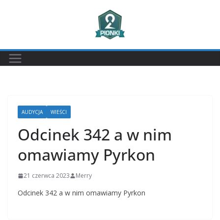
Przejdź
do
treści
AUDYCJA
WIEŚCI
Odcinek 342 a w nim
omawiamy Pyrkon
21 czerwca 2023
Merry
Odcinek 342 a w nim omawiamy Pyrkon