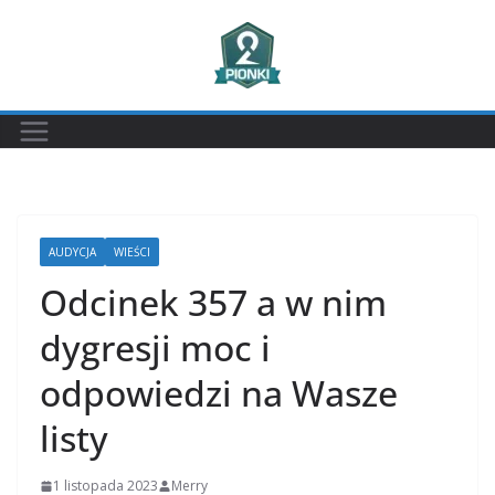
Przejdź
do
treści
AUDYCJA
WIEŚCI
Odcinek 357 a w nim
dygresji moc i
odpowiedzi na Wasze
listy
1 listopada 2023
Merry