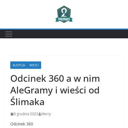
Przejdź
do
treści
AUDYCJA
WIEŚCI
Odcinek 360 a w nim
AleGramy i wieści od
Ślimaka
6 grudnia 2023
Merry
Odcinek 360