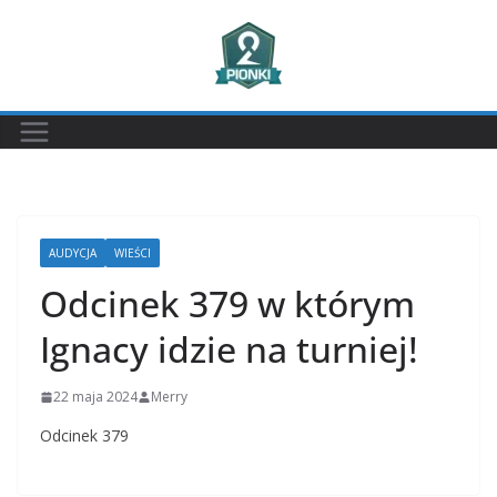
Przejdź
do
treści
AUDYCJA
WIEŚCI
Odcinek 379 w którym
Ignacy idzie na turniej!
22 maja 2024
Merry
Odcinek 379