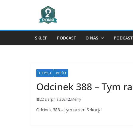
Przejdź
do
treści
SKLEP
PODCAST
O NAS
PODCAST 
AUDYCJA
WIEŚCI
Odcinek 388 – Tym ra
22 sierpnia 2024
Merry
Odcinek 388 – tym razem Szkocja!