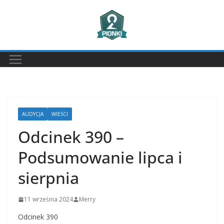
Przejdź
do
treści
AUDYCJA
WIEŚCI
Odcinek 390 –
Podsumowanie lipca i
sierpnia
11 września 2024
Merry
Odcinek 390