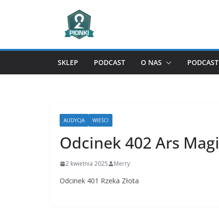
Przejdź
do
treści
SKLEP
PODCAST
O NAS
PODCAST 
AUDYCJA
WIEŚCI
Odcinek 402 Ars Mag
2 kwietnia 2025
Merry
Odcinek 401 Rzeka Złota