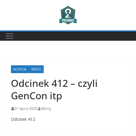
Przejdź
do
treści
AUDYCJA
WIEŚCI
Odcinek 412 – czyli
GenCon itp
31 lipca 2025
Merry
Odcinek 412