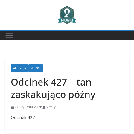
Przejdź
do
treści
AUDYCJA
WIEŚCI
Odcinek 427 – tan
zaskakująco późny
27 stycznia 2026
Merry
Odcinek 427