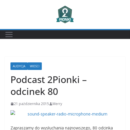
Przejdź
do
treści
AUDYCJA
WIEŚCI
Podcast 2Pionki –
odcinek 80
21 października 2015
Merry
Zapraszamy do wysłuchania najnowszego, 80 odcinka