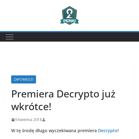
Przejdź
do
treści
ZAPOWIEDZI
Premiera Decrypto już
wkrótce!
9 kwietnia 2018
W tę środę długo wyczekiwana premiera
Decrypto
!