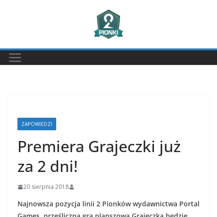
Przejdź
do
treści
ZAPOWIEDZI
Premiera Grajeczki już
za 2 dni!
20 sierpnia 2018
Najnowsza pozycja linii 2 Pionków wydawnictwa Portal
Games, prześliczna gra planszowa Grajeczka będzie