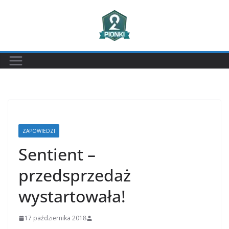
Przejdź
do
treści
ZAPOWIEDZI
Sentient –
przedsprzedaż
wystartowała!
17 października 2018