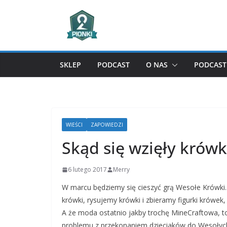
Przejdź
do
treści
SKLEP
PODCAST
O NAS
PODCAST 
WIEŚCI
ZAPOWIEDZI
Skąd się wzięły krówk
6 lutego 2017
Merry
W marcu będziemy się cieszyć grą Wesołe Krówki.
krówki, rysujemy krówki i zbieramy figurki krówek,
A że moda ostatnio jakby trochę MineCraftowa, to
problemu z przekonaniem dzieciaków do Wesołyc