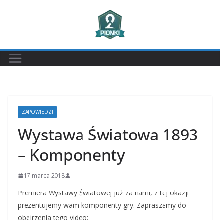
Przejdź
do
treści
ZAPOWIEDZI
Wystawa Światowa 1893
– Komponenty
17 marca 2018
Premiera Wystawy Światowej już za nami, z tej okazji
prezentujemy wam komponenty gry. Zapraszamy do
obejrzenia tego video: