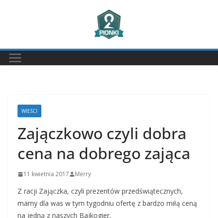
Przejdź
do
treści
WIEŚCI
Zajączkowo czyli dobra
cena na dobrego zająca
11 kwietnia 2017
Merry
Z racji Zajączka, czyli prezentów przedświątecznych,
mamy dla was w tym tygodniu ofertę z bardzo miłą ceną
na jedną z naszych Bajkogier.