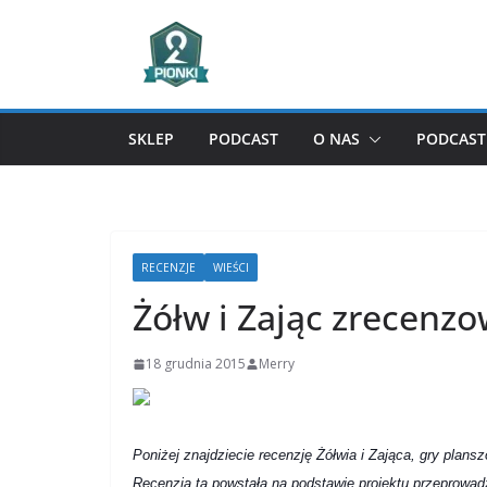
Przejdź
do
treści
SKLEP
PODCAST
O NAS
PODCAST 
RECENZJE
WIEŚCI
Żółw i Zając zrecenzo
18 grudnia 2015
Merry
Poniżej znajdziecie recenzję Żółwia i Zająca, gry plan
Recenzja ta powstała na podstawie projektu przeprowa