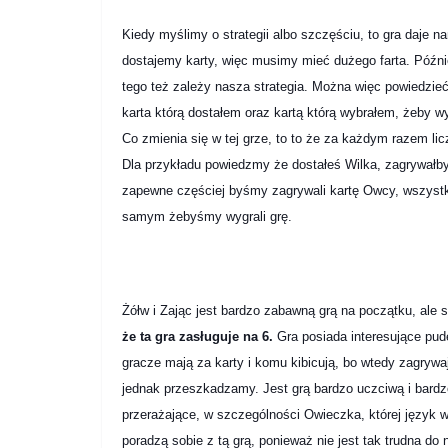
Kiedy myślimy o strategii albo szczęściu, to gra daje 
dostajemy karty, więc musimy mieć dużego farta. Późni
tego też zależy nasza strategia. Można więc powiedzieć,
karta którą dostałem oraz kartą którą wybrałem, żeby 
Co zmienia się w tej grze, to to że za każdym razem lic
Dla przykładu powiedzmy że dostałeś Wilka, zagrywałby
zapewne częściej byśmy zagrywali kartę Owcy, wszystko
samym żebyśmy wygrali grę.
Żółw i Zając jest bardzo zabawną grą na początku, ale 
że ta gra zasługuje na 6.
Gra posiada interesujące pude
gracze mają za karty i komu kibicują, bo wtedy zagry
jednak przeszkadzamy. Jest grą bardzo uczciwą i bardzo ł
przerażające, w szczególności Owieczka, której język w
poradzą sobie z tą grą, ponieważ nie jest tak trudna do