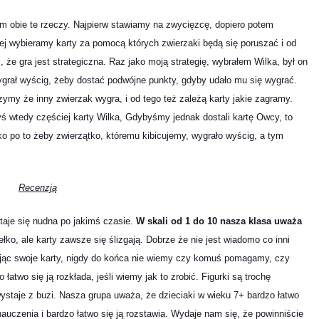
nam obie te rzeczy. Najpierw stawiamy na zwycięzcę, dopiero potem
ej wybieramy karty za pomocą których zwierzaki będą się poruszać i od
 że gra jest strategiczna. Raz jako moją strategię, wybrałem Wilka, był on
wygrał wyścig, żeby dostać podwójne punkty, gdyby udało mu się wygrać.
zymy że inny zwierzak wygra, i od tego też zależą karty jakie zagramy.
ś wtedy częściej karty Wilka, Gdybyśmy jednak dostali kartę Owcy, to
 po to żeby zwierzątko, któremu kibicujemy, wygrało wyścig, a tym
Recenzją
staje się nudna po jakimś czasie.
W skali od 1 do 10 nasza klasa uważa
łko, ale karty zawsze się ślizgają. Dobrze że nie jest wiadomo co inni
wając swoje karty, nigdy do końca nie wiemy czy komuś pomagamy, czy
atwo się ją rozkłada, jeśli wiemy jak to zrobić. Figurki są trochę
ystaje z buzi. Nasza grupa uważa, że dzieciaki w wieku 7+ bardzo łatwo
 nauczenia i bardzo łatwo się ją rozstawia. Wydaje nam się, że powinniście