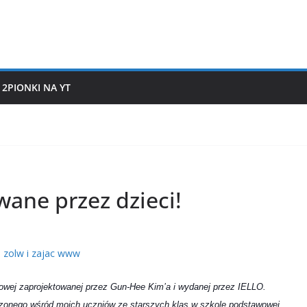
2PIONKI NA YT
wane przez dzieci!
szowej zaprojektowanej przez Gun-Hee Kim’a i wydanej przez IELLO.
dzonego wśród moich uczniów ze starszych klas w szkole podstawowej.