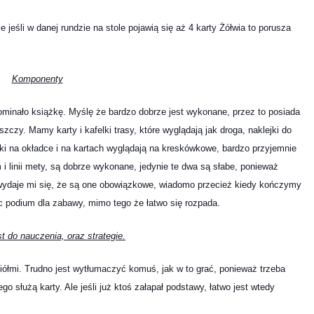
e jeśli w danej rundzie na stole pojawią się aż 4 karty Żółwia to porusza
Komponenty
ominało książkę. Myślę że bardzo dobrze jest wykonane, przez to posiada
szczy. Mamy karty i kafelki trasy, które wyglądają jak droga, naklejki do
zki na okładce i na kartach wyglądają na kreskówkowe, bardzo przyjemnie
i linii mety, są dobrze wykonane, jedynie te dwa są słabe, ponieważ
ie wydaje mi się, że są one obowiązkowe, wiadomo przecież kiedy kończymy
c podium dla zabawy, mimo tego że łatwo się rozpada.
st do nauczenia, oraz strategie.
aciółmi. Trudno jest wytłumaczyć komuś, jak w to grać, ponieważ trzeba
o służą karty. Ale jeśli już ktoś załapał podstawy, łatwo jest wtedy