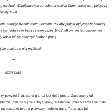
nny rozdział. Współpracowali ze sobą na swoich Chromebook’ach, połączyli
dnolity tekst.
 zadając pytania moim uczniom, tak aby projekt był jeszcze bardziej
 że komentarze te będą czytane przez 10-12 latków. Jestem zapalonym
dy udało mi się połączyć hobby z pracą.
cie znać co o niej myślicie!
***
Rozgrywka
aczy powyżej 7 lat, sama gra też jest dość prosta. Zaczynamy od
kładzie (byle by się ze sobą stykały). Następnie umieszczamy linię mety
na początku toru na pierwszym kafelku trasy. Teraz, gdy już