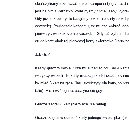
skończyliśmy rozstawiać trasę i komponenty gry, rozd
jest na nim zwierzątko, które byśmy chcieli żeby wygr
Gdy już to zrobimy, to tasujemy pozostałe karty i rozd
odwrocie). Powiedzcie każdemu, że muszą wybrać jedną
pierwszy zwierzak się nie sprawdził. Gdy już wybrali dr
drugą kartę obok tej pierwszej karty zwierzątka (karty
Jak Grać –
Każdy gracz w swojej turze musi zagrać od 1 do 4 kart z
wszyscy widzieli. Te karty muszą przedstawiać to samo z
by mieć 6 kart na ręce. Jeśli skończyły się karty, to 
talię). Faza wyścigu rozpoczyna się gdy:
Gracze zagrali 8 kart (nie więcej nie mniej).
Gracze zagrali w sumie 4 karty jednego zwierzątka. (nie 