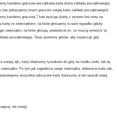
ajemy każdemu graczowi początkową kartę (karta zakładu początkowego),
ało (nie pokazujemy innym graczom swojej karty zakładu początkowego!).
ajemy każdemu graczowi 7 kart wyścigu (karty z wzorem linii mety na
 kartę ze zwierzątkiem, na które głosujemy w razie wypadku gdyby
ugie zwierzątko, na które głosują, powiedzcie im, że muszą umieścić tą
 zakładu początkowego). Teraz jesteśmy gotowi, aby rozpocząć grę!
e swojej ręki, karty kładziemy rysunkami do góry na środku stołu, tak by
wierzątko. Po tym jak zagraliście swoje zwierzątka, dobieracie karty tak,
przetasowujemy wszystkie odrzucone karty (tworzymy w ten sposób nową
więcej, nie mniej).