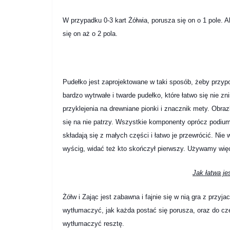
W przypadku 0-3 kart Żółwia, porusza się on o 1 pole. Al
się on aż o 2 pola.
Pudełko jest zaprojektowane w taki sposób, żeby przyp
bardzo wytrwałe i twarde pudełko, które łatwo się nie zni
przyklejenia na drewniane pionki i znacznik mety. Obra
się na nie patrzy. Wszystkie komponenty oprócz podium 
składają się z małych części i łatwo je przewrócić. N
wyścig, widać też kto skończył pierwszy. Używamy wię
Jak łatwa je
Żółw i Zając jest zabawna i fajnie się w nią gra z przyj
wytłumaczyć, jak każda postać się porusza, oraz do czeg
wytłumaczyć resztę.