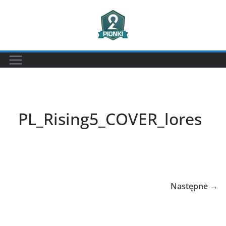
Przejdź
do
treści
PL_Rising5_COVER_lores
Następne →