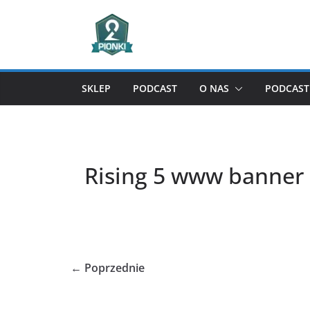
Przejdź
do
treści
SKLEP
PODCAST
O NAS
PODCAST 
Rising 5 www banner
← Poprzednie