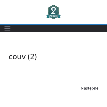
Przejdź
do
treści
couv (2)
Następne →