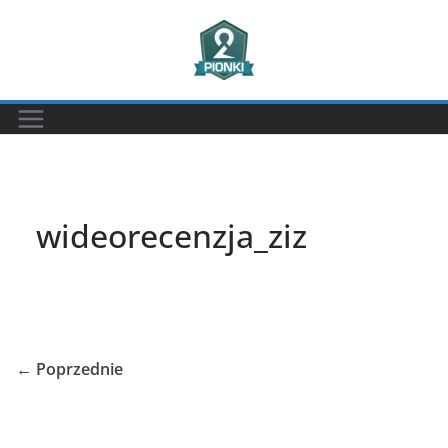
Przejdź
do
treści
wideorecenzja_ziz
← Poprzednie