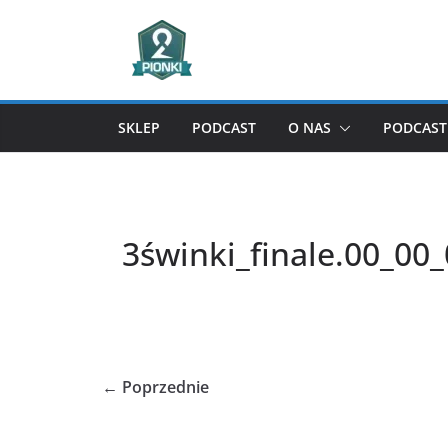
Przejdź
do
treści
SKLEP
PODCAST
O NAS
PODCAST 
3świnki_finale.00_00_
← Poprzednie