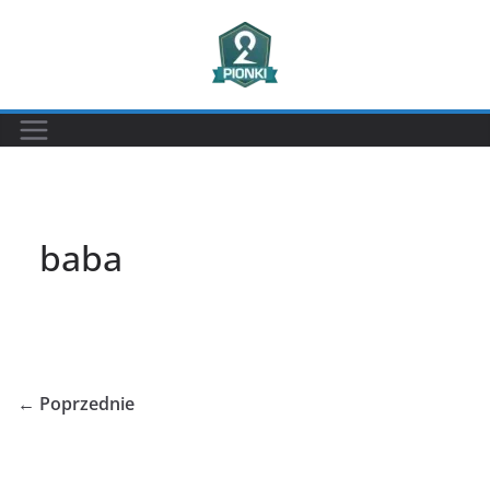
Przejdź
do
treści
baba
← Poprzednie